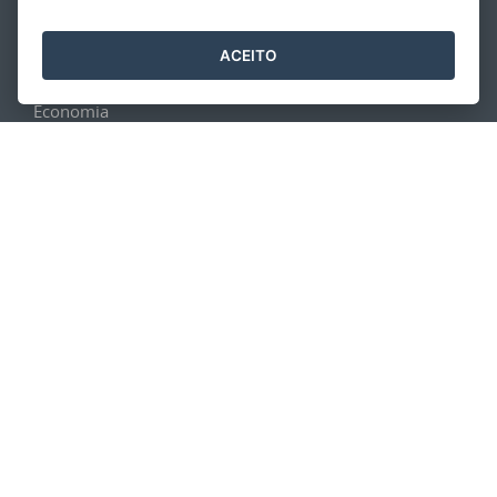
NOTÍCIAS
ACEITO
Geral
Economia
PROGRAMA DE PARCERIAS DE INVESTIMENTOS DO ESTADO
DO ESPIRITO SANTO – PPI/ES
Secretaria de Desenvolvimento
Governo do Estado do Espírito Santo
Desenvolvido pelo
2016
- 2026
/
com o Software Livre
Orchard